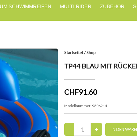
IUM SCHWIMMREIFEN
MULTI-RIDER
ZUBEHÖR
S
Startseitet
/
Shop
TP44 BLAU MIT RÜCK
CHF91.60
Modellnummer:
9806214