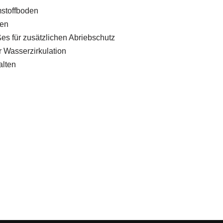
mstoffboden
ten
es für zusätzlichen Abriebschutz
r Wasserzirkulation
alten